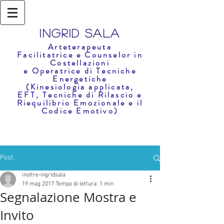
Ingrid Sala
Arteterapeuta
Facilitatrice e Counselor in
Costellazioni
e
Operatrice di Tecniche
En
e
rg
etich
e
(Kinesiologia applicata,
EFT,
Tecniche di Rilascio e
Riequilibr
i
o Emozionale e il
Codice Emotivo)
Post
inoltre-ingridsala
19 mag 2017
Tempo di lettura: 1 min
Segnalazione Mostra e
Invito