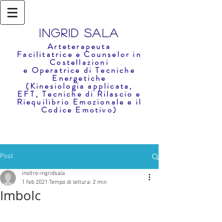
Ingrid Sala
Arteterapeuta
Facilitatrice e Counselor in
Costellazioni
e
Operatrice di Tecniche
En
e
rg
etich
e
(Kinesiologia applicata,
EFT,
Tecniche di Rilascio e
Riequilibr
i
o Emozionale e il
Codice Emotivo)
Post
inoltre-ingridsala
1 feb 2021
Tempo di lettura: 2 min
Imbolc