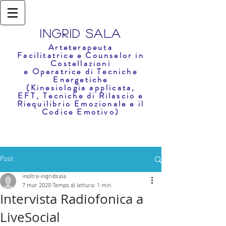
Ingrid Sala
Arteterapeuta
Facilitatrice e Counselor in
Costellazioni
e
Operatrice di Tecniche
En
e
rg
etich
e
(Kinesiologia applicata,
EFT,
Tecniche di Rilascio e
Riequilibr
i
o Emozionale e il
Codice Emotivo)
Post
inoltre-ingridsala
7 mar 2020
Tempo di lettura: 1 min
Intervista Radiofonica a
LiveSocial